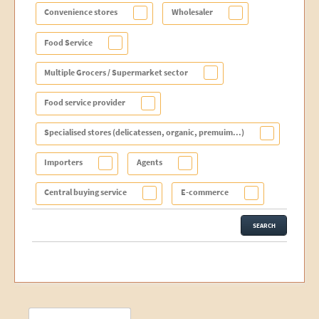
Convenience stores
Wholesaler
Food Service
Multiple Grocers / Supermarket sector
Food service provider
Specialised stores (delicatessen, organic, premuim...)
Importers
Agents
Central buying service
E-commerce
SEARCH