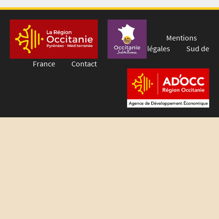
Mentions
légales
Sud de
France
Contact