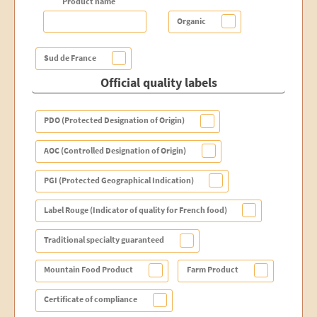
Product name
Organic
Sud de France
Official quality labels
PDO (Protected Designation of Origin)
AOC (Controlled Designation of Origin)
PGI (Protected Geographical Indication)
Label Rouge (Indicator of quality for French food)
Traditional specialty guaranteed
Mountain Food Product
Farm Product
Certificate of compliance